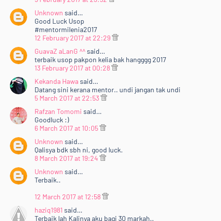
Unknown
said…
Good Luck Usop
#mentormilenia2017
12 February 2017 at 22:29
GuavaZ aLanG ^^
said…
terbaik usop pakpon kelia bak hangggg 2017
13 February 2017 at 00:28
Kekanda Hawa
said…
Datang sini kerana mentor.. undi jangan tak undi
5 March 2017 at 22:53
Rafzan Tomomi
said…
Goodluck :)
6 March 2017 at 10:05
Unknown
said…
Qalisya bdk sbh ni, good luck.
8 March 2017 at 19:24
Unknown
said…
Terbaik..
12 March 2017 at 12:58
haziq1981
said…
Terbaik lah Kalinya aku bagi 30 markah..