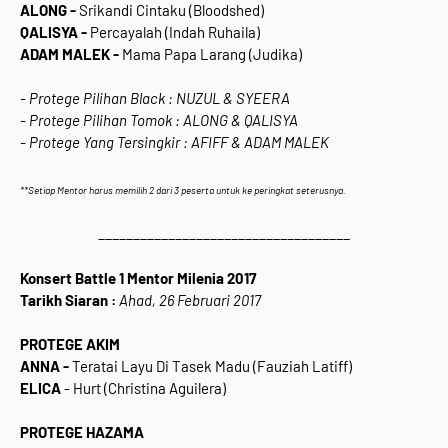
ALONG -
Srikandi Cintaku (Bloodshed)
QALISYA -
Percayalah (Indah Ruhaila)
ADAM MALEK -
Mama Papa Larang (Judika)
- Protege Pilihan Black : NUZUL & SYEERA
- Protege Pilihan Tomok : ALONG & QALISYA
- Protege Yang Tersingkir :
AFIFF & ADAM MALEK
**Setiap Mentor harus memilih 2 dari 3 peserta untuk ke peringkat seterusnya.
____________________________________
Konsert Battle 1 Mentor Milenia 2017
Tarikh Siaran :
Ahad, 26 Februari 2017
PROTEGE AKIM
ANNA -
Teratai Layu Di Tasek Madu (Fauziah Latiff)
ELICA
-
Hurt (Christina Aguilera)
PROTEGE HAZAMA