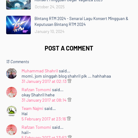
October 24, 2025
Bintang RTM 2024 - Senarai Lagu Konsert Mingguan &
Keputusan Bintang RTM 2024
January 10, 2024
POST A COMMENT
13 Comments
Muhammad Shahril
said…
momi, jom singgah blog shahril plk ... hahhahaa
31 January 2017 at 02:13
Rafzan Tomomi
said…
okay Shahril hehe
31 January 2017 at 08:14
Team Najmi
said…
Hai
5 February 2017 at 23:16
Rafzan Tomomi
said…
haii~
5 February 2017 at 23:52