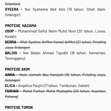
Kelantan)
SYEERA -
Nur Syaheera Abd Aziz (19 tahun, Shah Alam,
Selangor)
PROTEGE HAZAMA
USOP -
Muhammad Saiful Naim Muhd Noor (20 tahun, Lunas,
Kedah)
SERRA -
Iffah Syahira Ariffen Kamal Ariffen (21 tahun, Petaling
Jaya, Selangor)
BALQIS -
Nor Balqis Ahmad Tajudin (18 tahun. Kemaman,
Terengganu)
PROTEGE AKIM
ANNA -
Noor Jannah Abu Hanipah (18 tahun, Petaling Jaya,
Selangor)
ELICA -
Angelica Paujin (17 tahun, Tambunan, Sabah)
FARHAN -
Mohd Farhan Mohd Mustapha (20 tahun, Kuantan,
Pahang)
PROTEGE TOMOK