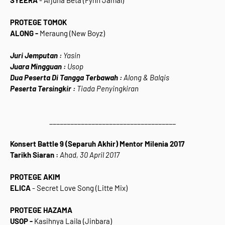
SYEERA
- Arjuna Beta (Fynn Jamal)
PROTEGE TOMOK
ALONG -
Meraung (New Boyz)
Juri Jemputan :
Yasin
Juara Mingguan :
Usop
Dua Peserta Di Tangga Terbawah :
Along & Balqis
Peserta Tersingkir :
Tiada Penyingkiran
____________________________________
Konsert Battle 9 (Separuh Akhir) Mentor Milenia 2017
Tarikh Siaran :
Ahad, 30 April 2017
PROTEGE AKIM
ELICA
- Secret Love Song (Litte Mix)
PROTEGE HAZAMA
USOP -
Kasihnya Laila (Jinbara)