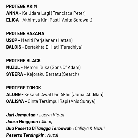
PROTEGE AKIM
ANNA -
Ke Udara Lagi (Francisca Peter)
ELICA
- Akhirnya Kini Pasti (Anita Sarawak)
PROTEGE HAZAMA
USOP -
Meniti Perjalanan (Hattan)
BALQIS
- Bertakhta Di Hati (Faradhiya)
PROTEGE BLACK
NUZUL
- Memori Duka (Sons Of Adam)
SYEERA
- Kejoraku Bersatu (Search)
PROTEGE TOMOK
ALONG -
Kekasih Awal Dan Akhir (Jamal Abdillah)
QALISYA -
Cinta Tersimpul Rapi (Anis Suraya)
Juri Jemputan :
Jaclyn Victor
Juara Mingguan :
Along
Dua Peserta DiTangga Terbawah :
Qalisya & Nuzul
Peserta Tersingkir :
Nuzul