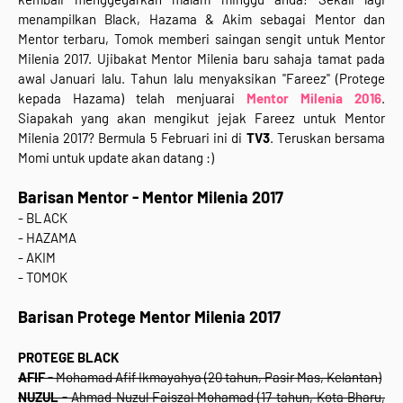
menampilkan Black, Hazama & Akim sebagai Mentor dan
Mentor terbaru, Tomok memberi saingan sengit untuk Mentor
Milenia 2017. Ujibakat Mentor Milenia baru sahaja tamat pada
awal Januari lalu. Tahun lalu menyaksikan "Fareez" (Protege
kepada Hazama) telah menjuarai
Mentor Milenia 2016
.
Siapakah yang akan mengikut jejak Fareez untuk Mentor
Milenia 2017? Bermula 5 Februari ini di
TV3
. Teruskan bersama
Momi untuk update akan datang :)
Barisan Mentor - Mentor Milenia 2017
- BLACK
- HAZAMA
- AKIM
- TOMOK
Barisan Protege Mentor Milenia 2017
PROTEGE BLACK
AFIF -
Mohamad Afif Ikmayahya (20 tahun, Pasir Mas, Kelantan)
NUZUL -
Ahmad Nuzul Faiszal Mohamad (17 tahun, Kota Bharu,