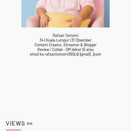
Rafzan Tomomi
34 | Kuala Lumpur | 31 Disember
Content Creator, Streamer & Blogger
Review / Collab - DM dekat IG atau
email ke rafzantomomi365[@]gmail[.]com
VIEWS 👀