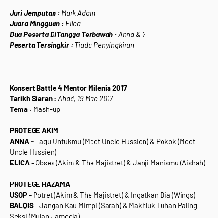
Juri Jemputan :
Mark Adam
Juara Mingguan :
Elica
Dua Peserta DiTangga Terbawah :
Anna & ?
Peserta Tersingkir :
Tiada Penyingkiran
____________________________________
Konsert Battle 4 Mentor Milenia 2017
Tarikh Siaran :
Ahad, 19 Mac 2017
Tema :
Mash-up
PROTEGE AKIM
ANNA -
Lagu Untukmu (Meet Uncle Hussien) & Pokok (Meet
Uncle Hussien)
ELICA
- Obses (Akim & The Majistret) & Janji Manismu (Aishah)
PROTEGE HAZAMA
USOP -
Potret (Akim & The Majistret) & Ingatkan Dia (Wings)
BALQIS
- Jangan Kau Mimpi (Sarah) & Makhluk Tuhan Paling
Seksi (Mulan Jameela)