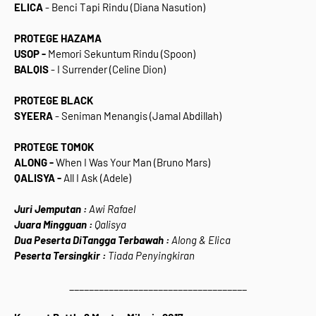
ELICA
- Benci Tapi Rindu (Diana Nasution)
PROTEGE HAZAMA
USOP -
Memori Sekuntum Rindu (Spoon)
BALQIS
- I Surrender (Celine Dion)
PROTEGE BLACK
SYEERA
- Seniman Menangis (Jamal Abdillah)
PROTEGE TOMOK
ALONG -
When I Was Your Man (Bruno Mars)
QALISYA -
All I Ask (Adele)
Juri Jemputan :
Awi Rafael
Juara Mingguan :
Qalisya
Dua Peserta DiTangga Terbawah :
Along & Elica
Peserta Tersingkir :
Tiada Penyingkiran
____________________________________