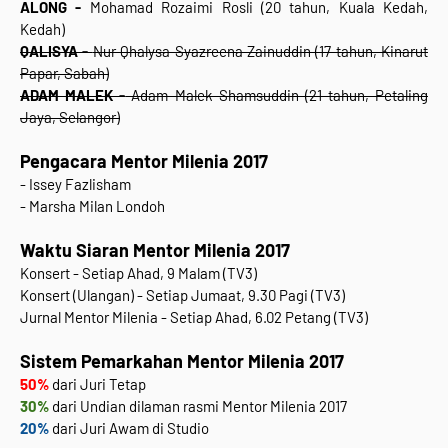
ALONG -
Mohamad Rozaimi Rosli (20 tahun, Kuala Kedah,
Kedah)
QALISYA -
Nur Qhalysa Syazreena Zainuddin (17 tahun, Kinarut
Papar, Sabah)
ADAM MALEK -
Adam Malek Shamsuddin (21 tahun, Petaling
Jaya, Selangor)
Pengacara
Mentor Milenia 2017
- Issey Fazlisham
- Marsha Milan Londoh
Waktu Siaran
Mentor Milenia 2017
Konsert - Setiap Ahad, 9 Malam (TV3)
Konsert (Ulangan) - Setiap Jumaat, 9.30 Pagi (TV3)
Jurnal Mentor Milenia - Setiap Ahad, 6.02 Petang (TV3)
Sistem Pemarkahan Mentor Milenia 2017
50%
dari Juri Tetap
30%
dari Undian dilaman rasmi Mentor Milenia 2017
20%
dari Juri Awam di Studio