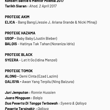
Konsert Battle 6 Mentor Milenia 2017
Tarikh Siaran :
Ahad, 2 April 2017
PROTEGE AKIM
ELICA
- Bang Bang (Jessie J, Ariana Grande & Nicki Minaj)
PROTEGE HAZAMA
USOP -
Baby Baby (Justin Bieber)
BALQIS
- Hatinya Tak Tahan (Noraniza Idris)
PROTEGE BLACK
SYEERA
- Let It Go (Idina Menzel)
PROTEGE TOMOK
ALONG -
Demi Cinta (Ezad Lazim)
QALISYA -
Awan Yang Terpilu (Ning Baizura)
Juri Jemputan :
Ronnie Hussien
Juara Mingguan :
Balqis
Dua Peserta Di Tangga Terbawah :
Syeera & Qalisya
Peserta Tersingkir :
Qalisya