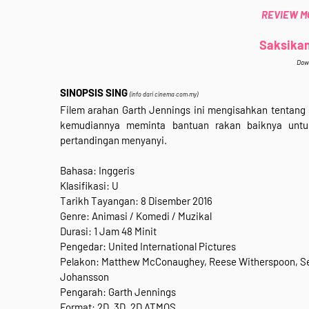
REVIEW MOV
Saksikan 
Dow
SINOPSIS SING
(info dari cinema.com.my)
Filem arahan Garth Jennings ini mengisahkan tentang 
kemudiannya meminta bantuan rakan baiknya untu
pertandingan menyanyi.
Bahasa: Inggeris
Klasifikasi: U
Tarikh Tayangan: 8 Disember 2016
Genre: Animasi / Komedi / Muzikal
Durasi: 1 Jam 48 Minit
Pengedar: United International Pictures
Pelakon: Matthew McConaughey, Reese Witherspoon, Seth 
Johansson
Pengarah: Garth Jennings
Format: 2D, 3D, 2D ATMOS