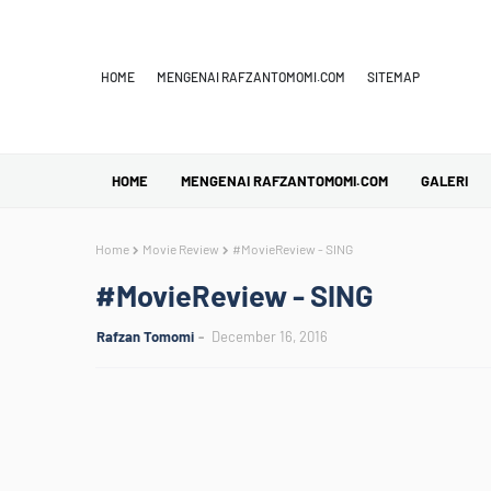
HOME
MENGENAI RAFZANTOMOMI.COM
SITEMAP
HOME
MENGENAI RAFZANTOMOMI.COM
GALERI
Home
Movie Review
#MovieReview - SING
#MovieReview - SING
Rafzan Tomomi
December 16, 2016