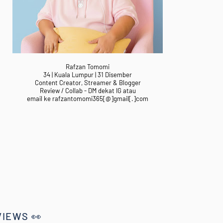
Rafzan Tomomi
34 | Kuala Lumpur | 31 Disember
Content Creator, Streamer & Blogger
Review / Collab - DM dekat IG atau
email ke rafzantomomi365[@]gmail[.]com
VIEWS 👀