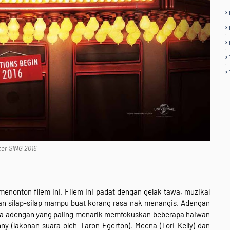
ter SING 2016
enonton filem ini. Filem ini padat dengan gelak tawa, muzikal
an silap-silap mampu buat korang rasa nak menangis. Adengan
sa adengan yang paling menarik memfokuskan beberapa haiwan
 (lakonan suara oleh Taron Egerton), Meena (Tori Kelly) dan