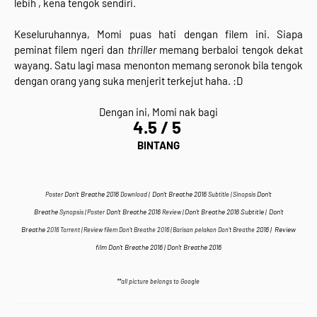
lebih , kena tengok sendiri.
Keseluruhannya, Momi puas hati dengan filem ini. Siapa
peminat filem ngeri dan
thriller
memang berbaloi tengok dekat
wayang. Satu lagi masa menonton memang seronok bila tengok
dengan orang yang suka menjerit terkejut haha. :D
Dengan ini, Momi nak bagi
4.5 / 5
BINTANG
Don't Breathe
2016
Don't Breathe
2016
Don't
Poster
Download |
Subtitle | Sinopsis
Breathe
Don't Breathe
2016
Don't Breathe 2016 Subtitle
Don't
Synopsis |
Poster
Review |
|
Breathe
2016
|
Review
2016
Torrent | Review filem
Don't Breathe
2016
| Barisan pelakon Don't Breathe
film
Don't Breathe
2016 |
Don't Breathe
2016
**all picture belongs to Google