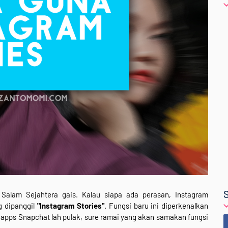
Salam Sejahtera gais. Kalau siapa ada perasan, Instagram
g dipanggil
"Instagram Stories"
. Fungsi baru ini diperkenalkan
 apps Snapchat lah pulak, sure ramai yang akan samakan fungsi