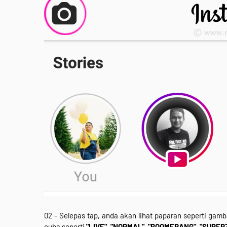
02 - Selepas tap, anda akan lihat paparan seperti ga
cuba seperti
"LIVE", "NORMAL", "BOOMERANG", "SUPER