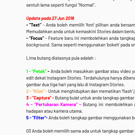
sentuh lama seperti fungsi "Normal".
Update pada 27 Jun 2018
- "Text"
- Anda boleh memilih 'font' pilihan anda bers
Memudahkan anda untuk kemaskini Stories dalam bentu
- "Focus"
- Feature baru ini membolehkan anda tangka
background
. Sama seperti menggunakan 'bokeh' pada sm
Lima butang diatasnya pula adalah :
1 - "Petak"
-
Anda boleh masukkan gambar atau video yan
edit dekat Instagram Stories. Terdahulunya hanya diben
gambar dua tiga hari yang lalu di Instagram Stories.
2 - "Kilat" -
Untuk menghidupkan dan mematikan 'flash' ji
3 - "Capture" -
Butang bulat untuk anda tangkap gambar
4 - "Pertukaran Kamera" -
Butang ini membolehkan 
hadapan atau kamera utama.
5 - "Filter"-
Anda boleh tangkap gambar menggunakan beb
03 Anda boleh memilih sama ada untuk tangkap gambar / 