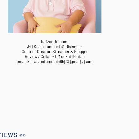
Rafzan Tomomi
34 | Kuala Lumpur | 31 Disember
Content Creator, Streamer & Blogger
Review / Collab - DM dekat IG atau
email ke rafzantomomi365[@]gmail[.]com
VIEWS 👀