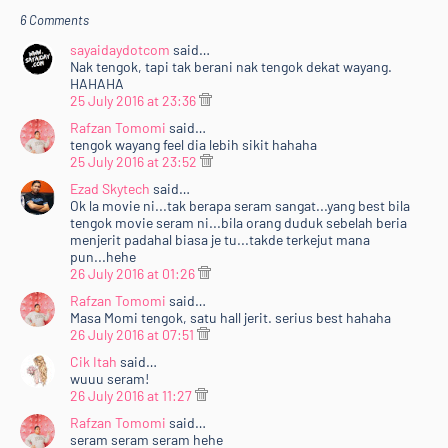
6 Comments
sayaidaydotcom
said…
Nak tengok, tapi tak berani nak tengok dekat wayang.
HAHAHA
25 July 2016 at 23:36
Rafzan Tomomi
said…
tengok wayang feel dia lebih sikit hahaha
25 July 2016 at 23:52
Ezad Skytech
said…
Ok la movie ni...tak berapa seram sangat...yang best bila
tengok movie seram ni...bila orang duduk sebelah beria
menjerit padahal biasa je tu...takde terkejut mana
pun...hehe
26 July 2016 at 01:26
Rafzan Tomomi
said…
Masa Momi tengok, satu hall jerit. serius best hahaha
26 July 2016 at 07:51
Cik Itah
said…
wuuu seram!
26 July 2016 at 11:27
Rafzan Tomomi
said…
seram seram seram hehe