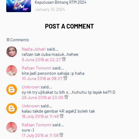
Keputusan Bintang RTM 2024
January 10, 2024
POST A COMMENT
16 Comments
Nadia Johari
said…
rafzan tak cuba masuk..hehee
9 June 2016 at 22:27
Rafzan Tomomi
said…
kite jadi penonton sahaja :p haha
10 June 2016 at 08:27
Unknown
said…
sy nk try ujibakat tu blh x...huhuhu tp layak ke??:D
28 June 2016 at 23:00
Unknown
said…
kalau takde gambar 4R agak2 boleh tak
16 July 2016 at 11:48
Rafzan Tomomi
said…
sure :)
17 July 2016 at 11:59