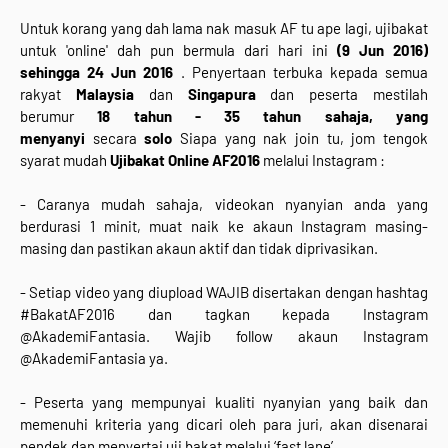
Untuk korang yang dah lama nak masuk AF tu ape lagi, ujibakat
untuk 'online' dah pun bermula dari hari ini
(9 Jun 2016)
sehingga 24 Jun 2016
. Penyertaan terbuka kepada semua
rakyat
Malaysia
dan
Singapura
dan peserta mestilah
berumur
18 tahun - 35 tahun sahaja, yang
menyanyi
secara
solo
Siapa yang nak join tu, jom tengok
syarat mudah
Ujibakat Online AF2016
melalui Instagram :
- Caranya mudah sahaja, videokan nyanyian anda yang
berdurasi 1 minit, muat naik ke akaun Instagram masing-
masing dan pastikan akaun aktif dan tidak diprivasikan.
- Setiap video yang diupload WAJIB disertakan dengan hashtag
#BakatAF2016 dan tagkan kepada Instagram
@AkademiFantasia. Wajib follow akaun Instagram
@AkademiFantasia ya.
- Peserta yang mempunyai kualiti nyanyian yang baik dan
memenuhi kriteria yang dicari oleh para juri, akan disenarai
pendek dan menyertai uji bakat melalui ‘fast lane’.