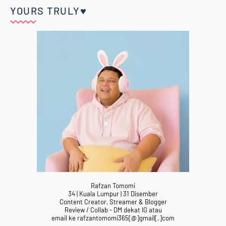
YOURS TRULY♥
Rafzan Tomomi
34 | Kuala Lumpur | 31 Disember
Content Creator, Streamer & Blogger
Review / Collab - DM dekat IG atau
email ke rafzantomomi365[@]gmail[.]com