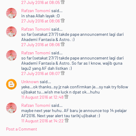
27 July 2016 at 08:05
Rafzan Tomomi
said…
in shaa Allah layak :D
27 July 2016 at 08:06
Rafzan Tomomi
said…
so far (setakat 27/7) takde pape announcement lagi dari
Akademi Fantasia & Astro. :)
27 July 2016 at 08:06
Rafzan Tomomi
said…
so far (setakat 27/7) takde pape announcement lagi dari
Akademi Fantasia & Astro. So far as I know, wajib guna
lagu2 yang AF dah listkan :)
27 July 2016 at 08:07
Unknown
said…
yeke...ok thanks..sy jz nak confirmkan je...sy nak try follow
ujibakat tu...wish me luck n dpat ok...huhu
11 August 2016 at 12:48
Rafzan Tomomi
said…
maybe next year huhu. AF baru je announce top 14 pelajar
AF2016. Next year alert tau tarikj ujibakat :)
11 August 2016 at 14:22
Post a Comment