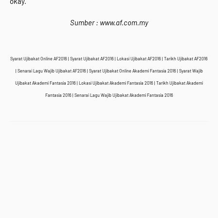
okay.
Sumber : www.af.com.my
Syarat Ujibakat Online AF2016 | Syarat Ujibakat AF2016 | Lokasi Ujibakat AF2016 | Tarikh Ujibakat AF2016
| Senarai Lagu Wajib Ujibakat AF2016 | Syarat Ujibakat Online Akademi Fantasia 2016 | Syarat Wajib
Ujibakat Akademi Fantasia 2016 | Lokasi Ujibakat Akademi Fantasia 2016 | Tarikh Ujibakat Akademi
Fantasia 2016 | Senarai Lagu Wajib Ujibakat Akademi Fantasia 2016