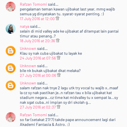
Rafzan Tomomi
said…
pengalaman teman kawan ujibakat last year, mmg wajib
semua yg dinyatakan tu. syarat-syarat penting. :)
17 July 2016 at 12:00
natya
said…
selain di mid valley ade ke ujibakat af ditempat lain pantai
timur atau penang..?
18 July 2016 at 20:36
Unknown
said…
Klau sy nak cuba ujibakat tu layak ke
24 July 2016 at 07:56
Unknown
said…
bile nk bukak ujibakat dkat melaka?
27 July 2016 at 00:06
Unknown
said…
salam rafzan nak tnye 2 lagu utk try vocal tu wajib x..maaf
la cz sy nak pastikan je..n rafzan tau x bila ujibakat kat
stadium negara...cz time kat midvalley tu x sempat la...sy
nak sgat cuba..ni impian sy dri skolah g...
27 July 2016 at 02:37
Rafzan Tomomi
said…
so far (setakat 27/7) takde pape announcement lagi dari
Akademi Fantasia & Astro. :)