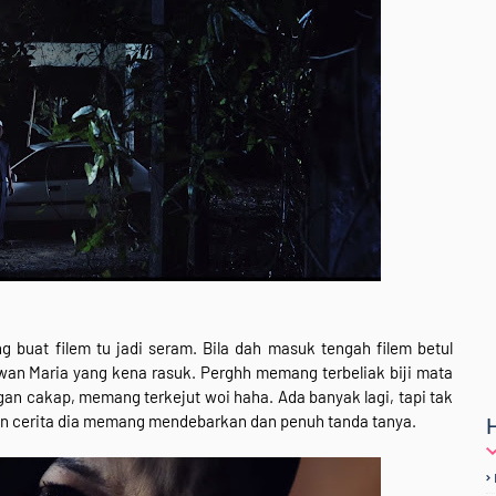
g buat filem tu jadi seram. Bila dah masuk tengah filem betul
an Maria yang kena rasuk. Perghh memang terbeliak biji mata
an cakap, memang terkejut woi haha. Ada banyak lagi, tapi tak
alan cerita dia memang mendebarkan dan penuh tanda tanya.