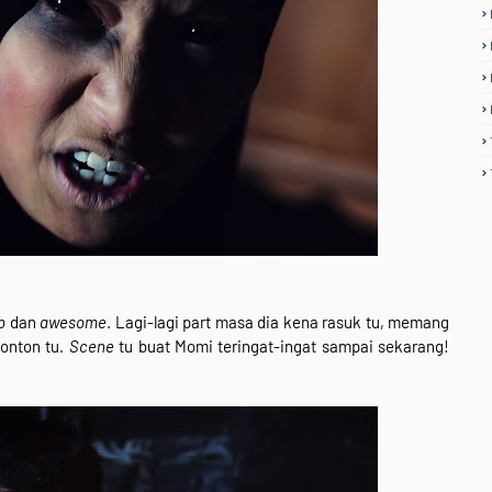
rb
dan
awesome
. Lagi-lagi part masa dia kena rasuk tu, memang
onton tu.
Scene
tu buat Momi teringat-ingat sampai sekarang!