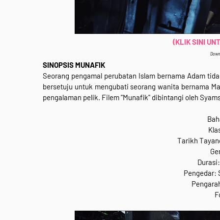
(KLIK SINI U
Down
SINOPSIS MUNAFIK
Seorang pengamal perubatan Islam bernama Adam tidak 
bersetuju untuk mengubati seorang wanita bernama Mar
pengalaman pelik. Filem "Munafik" dibintangi oleh Syamsu
Bah
Klas
Tarikh Tayan
Ge
Durasi:
Pengedar:
Pengarah
F