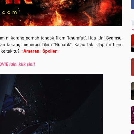
m ni korang pernah tengok filem "Khurafat". Haa kini Syamsul
korang menerusi filem "Munafik". Kalau tak silap ini filem
ke tak tu?
::Amaran : Spoiler::
IE lain, klik sini!