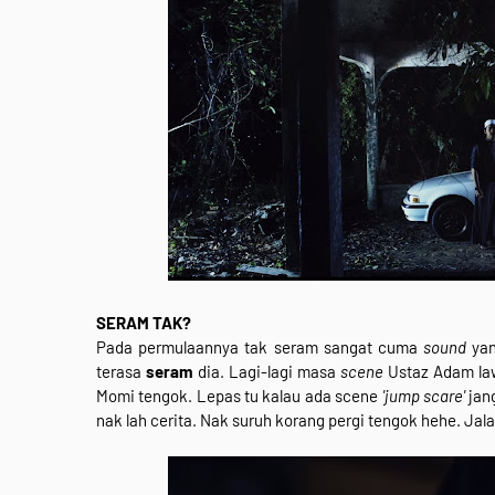
SERAM TAK?
Pada permulaannya tak seram sangat cuma
sound
yan
terasa
seram
dia. Lagi-lagi masa
scene
Ustaz Adam law
Momi tengok. Lepas tu kalau ada scene
'jump scare'
jang
nak lah cerita. Nak suruh korang pergi tengok hehe. J