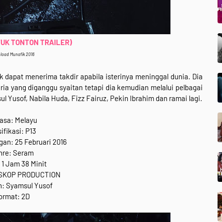
NTUK TONTON TRAILER)
load Munafik 2016
dapat menerima takdir apabila isterinya meninggal dunia. Dia
ia yang diganggu syaitan tetapi dia kemudian melalui pelbagai
l Yusof, Nabila Huda, Fizz Fairuz, Pekin Ibrahim dan ramai lagi.
asa: Melayu
ifikasi: P13
gan: 25 Februari 2016
nre: Seram
 1 Jam 38 Minit
 SKOP PRODUCTION
: Syamsul Yusof
ormat: 2D