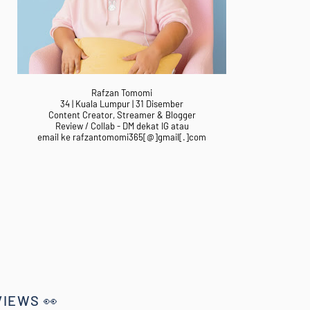
Rafzan Tomomi
34 | Kuala Lumpur | 31 Disember
Content Creator, Streamer & Blogger
Review / Collab - DM dekat IG atau
email ke rafzantomomi365[@]gmail[.]com
VIEWS 👀