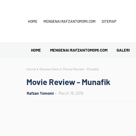
HOME
MENGENAI RAFZANTOMOMI.COM
SITEMAP
HOME
MENGENAI RAFZANTOMOMI.COM
GALERI
Home
Review filem
Movie Review - Munafik
Movie Review - Munafik
Rafzan Tomomi
March 16, 2016