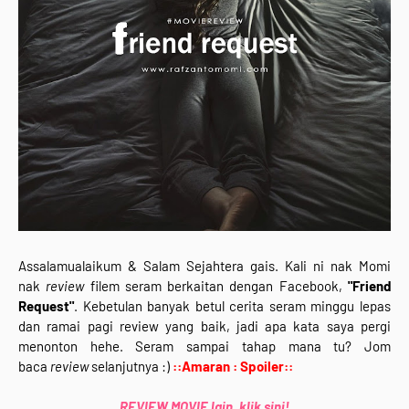
Assalamualaikum & Salam Sejahtera gais. Kali ni nak Momi
nak
review
filem seram berkaitan dengan Facebook,
"Friend
Request"
. Kebetulan banyak betul cerita seram minggu lepas
dan ramai pagi review yang baik, jadi apa kata saya pergi
menonton hehe. Seram sampai tahap mana tu? Jom
baca
review
selanjutnya :)
::Amaran : Spoiler::
REVIEW MOVIE lain, klik sini!