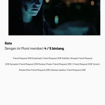
Rate
Dengan ini Momi memberi
4 / 5 bintang
.
Friend Request 2016 Download |
Friend Request 2016
Subtitle | Sinopsis
Friend Request
2016
Synopsis |
Friend Request 2016
Review | Poster
Friend Request 2016
|
Friend Request 2016
Torrent |
Review filem
Friend Request 2016
| Barisan pelakon
Friend Request 2016