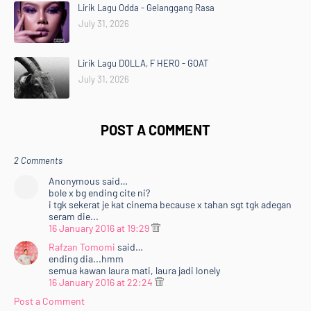
Lirik Lagu Odda - Gelanggang Rasa
July 31, 2026
Lirik Lagu DOLLA, F HERO - GOAT
July 31, 2026
POST A COMMENT
2 Comments
Anonymous said…
bole x bg ending cite ni?
i tgk sekerat je kat cinema because x tahan sgt tgk adegan
seram die...
16 January 2016 at 19:29
Rafzan Tomomi
said…
ending dia...hmm
semua kawan laura mati, laura jadi lonely
16 January 2016 at 22:24
Post a Comment