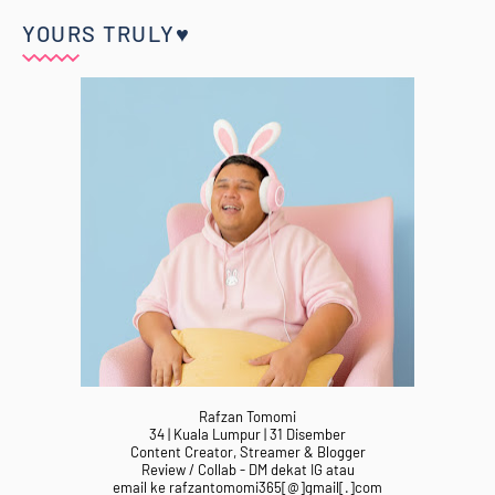
YOURS TRULY♥
Rafzan Tomomi
34 | Kuala Lumpur | 31 Disember
Content Creator, Streamer & Blogger
Review / Collab - DM dekat IG atau
email ke rafzantomomi365[@]gmail[.]com