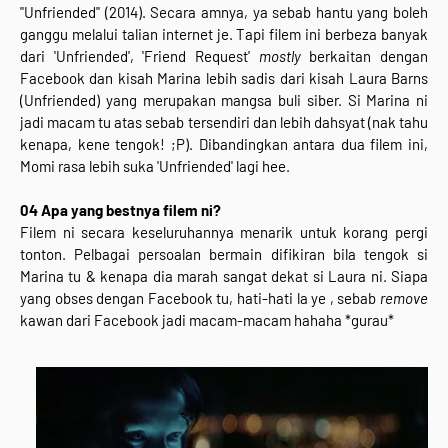
"Unfriended" (2014). Secara amnya, ya sebab hantu yang boleh
ganggu melalui talian internet je. Tapi filem ini berbeza banyak
dari 'Unfriended', 'Friend Request'
mostly
berkaitan dengan
Facebook dan kisah Marina lebih sadis dari kisah Laura Barns
(Unfriended) yang merupakan mangsa buli siber. Si Marina ni
jadi macam tu atas sebab tersendiri dan lebih dahsyat (nak tahu
kenapa, kene tengok! ;P). Dibandingkan antara dua filem ini,
Momi rasa lebih suka 'Unfriended' lagi hee.
04 Apa yang bestnya filem ni?
Filem ni secara keseluruhannya menarik untuk korang pergi
tonton. Pelbagai persoalan bermain difikiran bila tengok si
Marina tu & kenapa dia marah sangat dekat si Laura ni. Siapa
yang obses dengan Facebook tu, hati-hati la ye , sebab
remove
kawan dari Facebook jadi macam-macam hahaha *gurau*