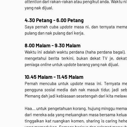
attention
dari rakan-rakan atau pengikut anda. Waktu 
yang nak dijual.
4.30 Petang - 6.00 Petang
Saya pernah cuba
update
masa ni, dan ternyata mema
pulang dan nak pulang dari kerja.
8.00 Malam - 9.30 Malam
Waktu ini adalah waktu perdana (haha perdana bagai).
mengetahui berita terkini, bukan dekat TV je, de
peniaga
online
untuk
update
barang yang nak dijual.
10.45 Malam - 11.45 Malam
Pernah mencuba untuk
update
masa ini. Ternyata 
pengguna sosial media dah nak masuk tidur, jadi seb
Memang dah jadi kebiasaan sesetengah dari kita melawa
Haa... untuk pengetahuan korang, hujung minggu meman
dari mereka ada yang meluangkan masa bersama keluar,
tinggalkan kat ruangkan komen, sharing is caring heh