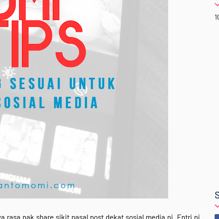
1
rasa nak share sikit pasal post dekat sosial media ni. Entri ni