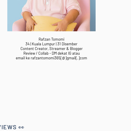
Rafzan Tomomi
34 | Kuala Lumpur | 31 Disember
Content Creator, Streamer & Blogger
Review / Collab - DM dekat IG atau
email ke rafzantomomi365[@]gmail[.]com
VIEWS 👀