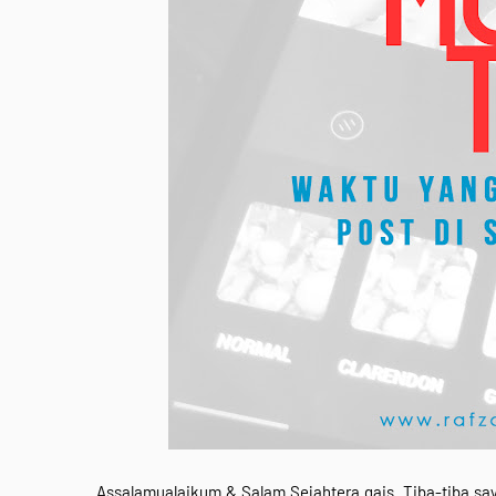
Assalamualaikum & Salam Sejahtera gais. Tiba-tiba saya 