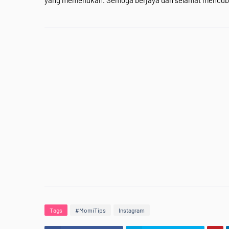
yang memerlukan. Semoga berjaya dan selamat mencub
Tags
#MomiTips
Instagram