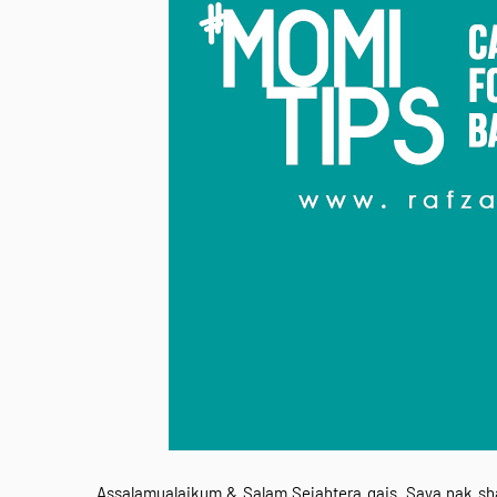
Assalamualaikum & Salam Sejahtera gais. Saya nak sh