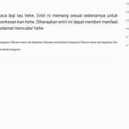
ca lagi tau hehe. Entri ni memang sesuai sebenarnya untuk
 berkesan kan hehe. Diharapkan entri ini dapat memberi manfaat
selamat mencuba! hehe
 Instagram | Macam mana nak dapatkan followers ramai dekat Instagram | Macam mana nak dapatkan like
k dekat Instagram