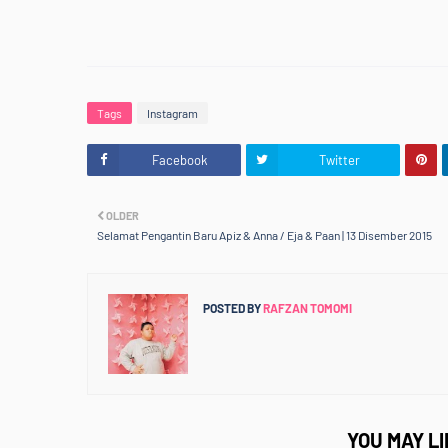
Tags
Instagram
Facebook
Twitter
OLDER
Selamat Pengantin Baru Apiz & Anna / Eja & Paan | 13 Disember 2015
POSTED BY
RAFZAN TOMOMI
YOU MAY L