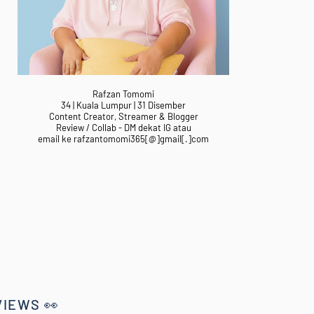
Rafzan Tomomi
34 | Kuala Lumpur | 31 Disember
Content Creator, Streamer & Blogger
Review / Collab - DM dekat IG atau
email ke rafzantomomi365[@]gmail[.]com
VIEWS 👀