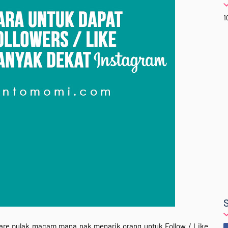
1
are pulak macam mana nak menarik orang untuk Follow / Like