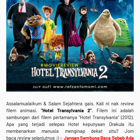
Assalamualaikum & Salam Sejahtera gais. Kali ni nak
review
filem animasi,
"Hotel Transylvania 2"
. Filem ini adalah
sambungan dari filem pertamanya "Hotel Transylvania" (2012).
Apa yang terjadi selepas Hotel kepunyaan Drakula itu
membenarkan manusia menginap dekat situ? Jom
baca
review
selanjutnya :)
:: Jangan Sambung Baca Sebab Ada