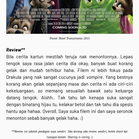
Poster Hotel Transylvania 2015
Review**
Bila cerita kartun mestilah teruja nak menontonnya. Lepas
tengok saya rasa jalan cerita dia okay, banyak buat korang
gelak dan mudah terhibur haha. Filem ni lebih fokus pada
Drakula yang nak sangat cucunya jadi
vampire
. Yang bestnya
korang akan gelak sepanjang masa dan cerita ni ada ciri-ciri
kekeluargaan,
so
memang sesuailah bawak satu keluarga
datang tengok. Aishh.. Tak tahu lah kenapa suka sangat
dengan binatang hijau tu, kelakar betol dan tak tahu dia spesis
hantu apa hahaa.
Overall,
Saya suka filem ini dan saya seronok
menonton sebab banyak gelak haha. :)
**Review ini adalah pendapat saya sendiri. Jika korang ada review sendiri, boleh share kat
ruangan komen. Sharing is caring :)