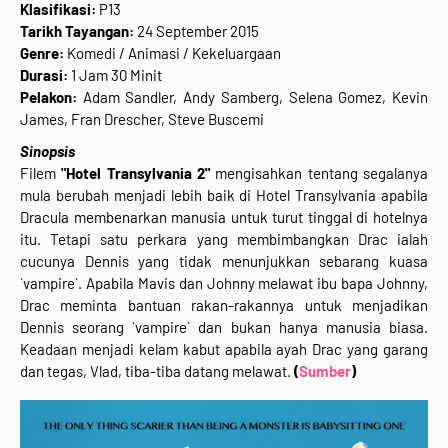
Klasifikasi:
P13
Tarikh Tayangan:
24 September 2015
Genre:
Komedi / Animasi / Kekeluargaan
Durasi:
1 Jam 30 Minit
Pelakon:
Adam Sandler, Andy Samberg, Selena Gomez, Kevin
James, Fran Drescher, Steve Buscemi
Sinopsis
Filem
"Hotel Transylvania 2"
mengisahkan tentang segalanya
mula berubah menjadi lebih baik di Hotel Transylvania apabila
Dracula membenarkan manusia untuk turut tinggal di hotelnya
itu. Tetapi satu perkara yang membimbangkan Drac ialah
cucunya Dennis yang tidak menunjukkan sebarang kuasa
`vampire`. Apabila Mavis dan Johnny melawat ibu bapa Johnny,
Drac meminta bantuan rakan-rakannya untuk menjadikan
Dennis seorang `vampire` dan bukan hanya manusia biasa.
Keadaan menjadi kelam kabut apabila ayah Drac yang garang
dan tegas, Vlad, tiba-tiba datang melawat.
(
Sumber
)