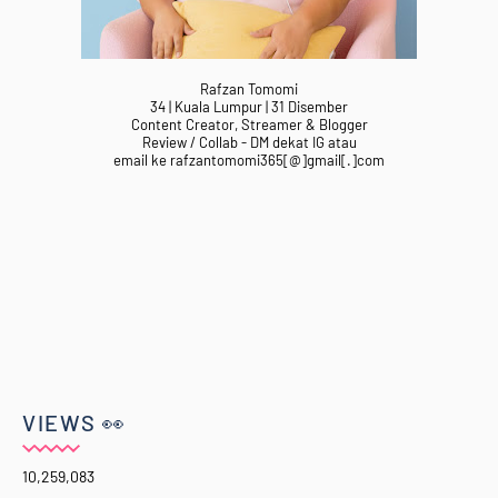
Rafzan Tomomi
34 | Kuala Lumpur | 31 Disember
Content Creator, Streamer & Blogger
Review / Collab - DM dekat IG atau
email ke rafzantomomi365[@]gmail[.]com
VIEWS 👀
10,259,083