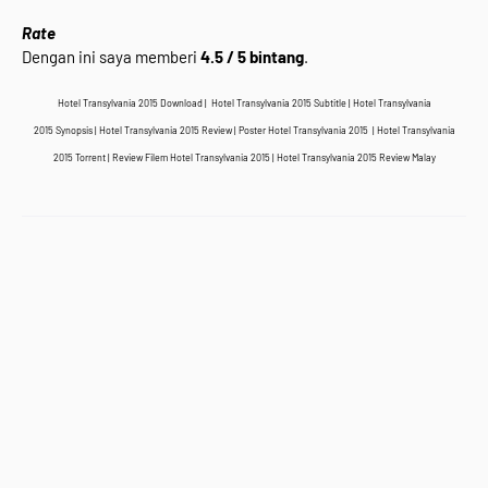
Rate
Dengan ini saya memberi
4.5 / 5 bintang
.
Hotel Transylvania 2015 Download | Hotel Transylvania 2015 Subtitle | Hotel Transylvania
2015 Synopsis | Hotel Transylvania 2015 Review | Poster Hotel Transylvania 2015 | Hotel Transylvania
2015 Torrent
| Review Filem Hotel Transylvania 2015 | Hotel Transylvania 2015 Review Malay