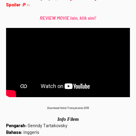
Spoiler :P ::
REVIEW MOVIE lain, klik sini!
Download Hotel Transylvania 2015
Info Filem
Pengarah:
Genndy Tartakovsky
Bahasa:
Inggeris