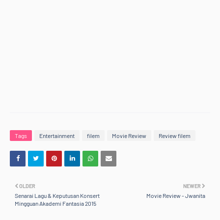
Tags
Entertainment
filem
Movie Review
Review filem
OLDER
NEWER
Senarai Lagu & Keputusan Konsert
Movie Review - Jwanita
Mingguan Akademi Fantasia 2015