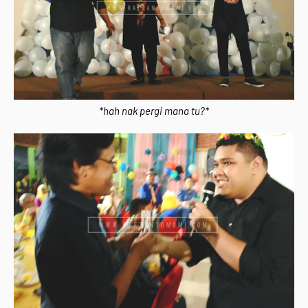
*hah nak pergi mana tu?*