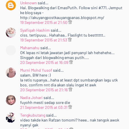
Unknown
said…
Hai. Blogwalking dari EmasPutih. Follow sini #771. Jemput
ke blog saya -
http://akuyangpostkauyangpanas.blogspot.my/
19 September 2015 at 21:50
Syafiqah Hashim
said…
ciss, tertipuuu.. Hahahaa.. Flaslight tu bestttttt..
19 September 2015 at 21:53
Mahamahu
said…
OK lepas ni letak jawatan jadi penyanyi lah hehehehe...
Singgah dari blogwalking emas putih....
20 September 2015 at 16:09
Murni Mohd Yusof
said…
salam, BW here :)
la retis rupanya...haha at least dpt sumbangkan lagu utk
bos, confirm nnt dia akan slalu ingat kt awk
20 September 2015 at 21:16
Nadia Johari
said…
fuyohh mesti sedap sore die
21 September 2015 at 03:31
Tengkubutang
said…
video takde kan Rafzan tomomi? heee.. nak tengok awok
nyanyi gak