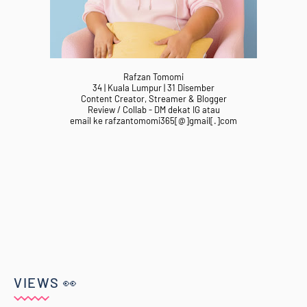
Rafzan Tomomi
34 | Kuala Lumpur | 31 Disember
Content Creator, Streamer & Blogger
Review / Collab - DM dekat IG atau
email ke rafzantomomi365[@]gmail[.]com
VIEWS 👀