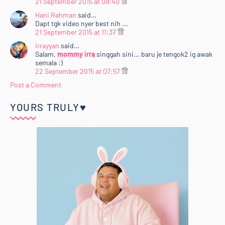
21 September 2015 at 09:40
Hani Rahman
said…
Dapt tgk video nyer best nih ...
21 September 2015 at 11:37
irrayyan
said…
Salam,
mommy irra
singgah sini... baru je tengok2 ig awak
semala :)
22 September 2015 at 07:57
Post a Comment
YOURS TRULY♥