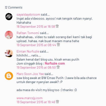
12 Comments
sayaidaydotcom
said…
Ingat ada videoooo. ayooo! nak tengok rafzan nyanyi.
Hahahaha
18 September 2015 at 18:58
Rafzan Tomomi
said…
hahahahaa.. video tu salah sorang dari kami tak bagi
upload. hahaa. nak buat macam mana hehe
19 September 2015 at 08:44
Eintan Nurfuzie
said…
hihihihi... retis...
Salam kenal dari blog uzu, kisah emas putih
Jom singgah blog :
Nurfuzie.com
19 September 2015 at 08:50
Marc Soon Joo Yee
said…
saw blog awak at BW Emas Putih :) aww bila ada chance
untuk dengar nyanyian awak? :P
ada masa do visit my blog too :) thanks :D
www.marcsjy.com
19 September 2015 at 19:46