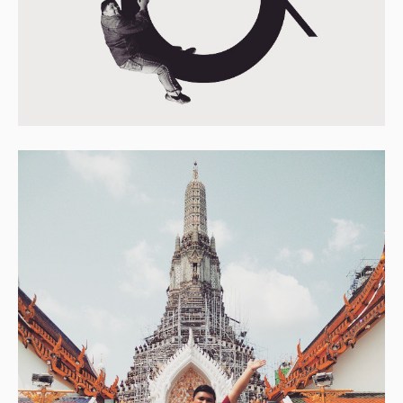
Home
Mengenai RAFZANTOMOMI.COM
Sitemap
Copyright ©
2026
@RAFZANTOMOMI