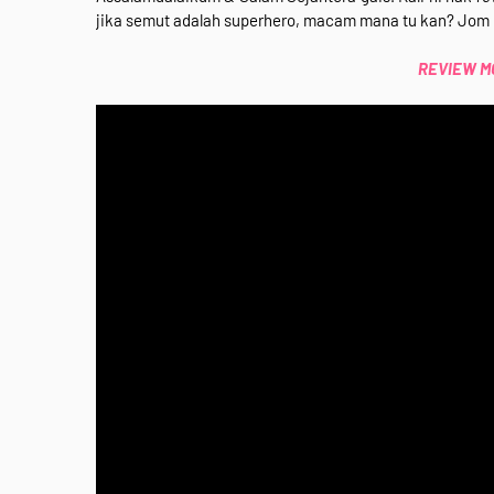
jika semut adalah superhero, macam mana tu kan? Jom
REVIEW MOV