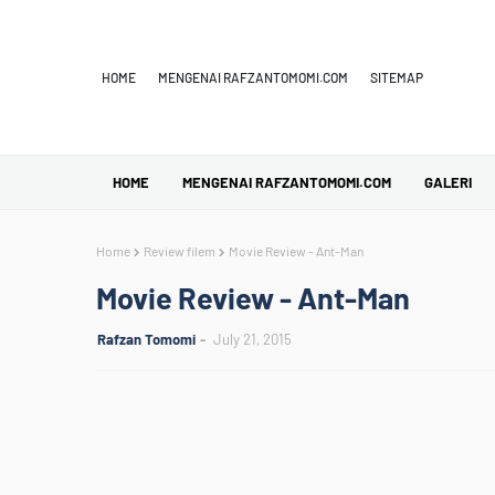
HOME
MENGENAI RAFZANTOMOMI.COM
SITEMAP
HOME
MENGENAI RAFZANTOMOMI.COM
GALERI
Home
Review filem
Movie Review - Ant-Man
Movie Review - Ant-Man
Rafzan Tomomi
July 21, 2015