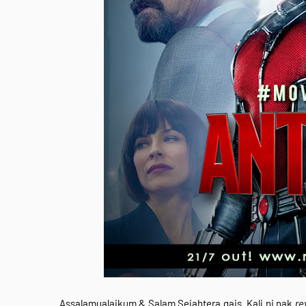
Assalamualaikum & Salam Sejahtera gais. Kali ni nak
re