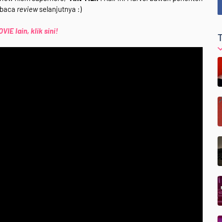
 baca
review
selanjutnya :)
IE lain, klik sini!