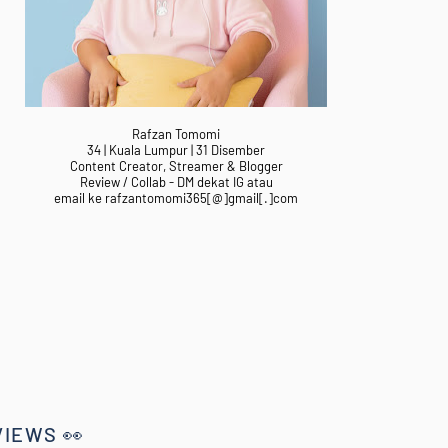
Rafzan Tomomi
34 | Kuala Lumpur | 31 Disember
Content Creator, Streamer & Blogger
Review / Collab - DM dekat IG atau
email ke rafzantomomi365[@]gmail[.]com
VIEWS 👀