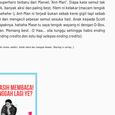
 superhero terbaru dari Marvel, "Ant-Man". Siapa kata semut tak
ik, banyak aksi dan paling best, filem ni kelakar (macam tengok
(hehehe~), Ant-Man ni terjadi bukan sebab kene gigit tapi sebab
r dan mengecil sebesar semut sesuka hati. Anak kepada Scott
paknya. hahaha Mase tu saya tengok wayang ni dengan D-Box,
n. Memang best. :D Haa... sila tunggu sehingga habis
ending
ding credits dan satu lagi selepas ending credits)
.
a review sendiri, boleh share kat ruangan komen. Sharing is caring :)