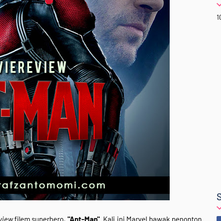
1
view
filem superhero,
"Ant-Man"
. Kali ini Marvel bawak penonton