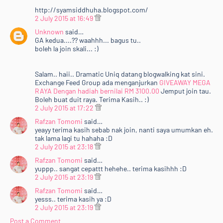
http://syamsiddhuha.blogspot.com/
2 July 2015 at 16:49
Unknown
said…
GA kedua....?? waahhh... bagus tu..
boleh la join skali... :)
Salam.. haii.. Dramatic Uniq datang blogwalking kat sini.
Exchange Feed Group ada menganjurkan
GIVEAWAY MEGA
RAYA Dengan hadiah bernilai RM 3100.00
Jemput join tau.
Boleh buat duit raya. Terima Kasih.. :)
2 July 2015 at 17:22
Rafzan Tomomi
said…
yeayy terima kasih sebab nak join, nanti saya umumkan eh.
tak lama lagi tu hahaha :D
2 July 2015 at 23:18
Rafzan Tomomi
said…
yuppp.. sangat cepattt hehehe.. terima kasihhh :D
2 July 2015 at 23:19
Rafzan Tomomi
said…
yesss.. terima kasih ya :D
2 July 2015 at 23:19
Post a Comment