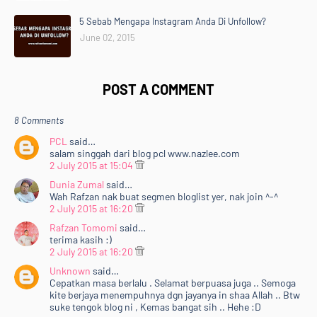
5 Sebab Mengapa Instagram Anda Di Unfollow?
June 02, 2015
POST A COMMENT
8 Comments
PCL
said…
salam singgah dari blog pcl www.nazlee.com
2 July 2015 at 15:04
Dunia Zumal
said…
Wah Rafzan nak buat segmen bloglist yer, nak join ^-^
2 July 2015 at 16:20
Rafzan Tomomi
said…
terima kasih :)
2 July 2015 at 16:20
Unknown
said…
Cepatkan masa berlalu . Selamat berpuasa juga .. Semoga
kite berjaya menempuhnya dgn jayanya in shaa Allah .. Btw
suke tengok blog ni , Kemas bangat sih .. Hehe :D