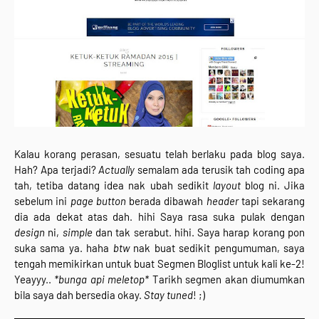
Kalau korang perasan, sesuatu telah berlaku pada blog saya.
Hah? Apa terjadi?
Actually
semalam ada terusik tah coding apa
tah, tetiba datang idea nak ubah sedikit
layout
blog ni. Jika
sebelum ini
page button
berada dibawah
header
tapi sekarang
dia ada dekat atas dah. hihi Saya rasa suka pulak dengan
design
ni,
simple
dan tak serabut. hihi. Saya harap korang pon
suka sama ya. haha
btw
nak buat sedikit pengumuman, saya
tengah memikirkan untuk buat Segmen Bloglist untuk kali ke-2!
Yeayyy..
*bunga api meletop*
Tarikh segmen akan diumumkan
bila saya dah bersedia okay.
Stay tuned
! ;)