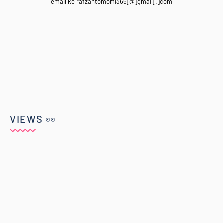
email ke rafzantomomi365[@]gmail[.]com
VIEWS 👀