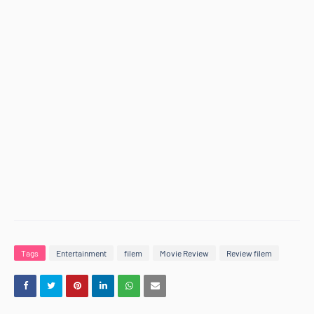
Tags
Entertainment
filem
Movie Review
Review filem