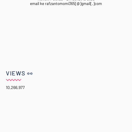
email ke rafzantomomi365[@]gmail[.]com
VIEWS 👀
10,266,977