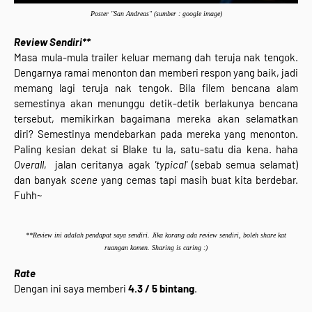
Poster "
San Andreas
" (sumber : google image)
Review Sendiri**
Masa mula-mula trailer keluar memang dah teruja nak tengok.
Dengarnya ramai menonton dan memberi respon yang baik, jadi
memang lagi teruja nak tengok. Bila filem bencana alam
semestinya akan menunggu detik-detik berlakunya bencana
tersebut, memikirkan bagaimana mereka akan selamatkan
diri? Semestinya mendebarkan pada mereka yang menonton.
Paling kesian dekat si Blake tu la, satu-satu dia kena. haha
Overall
, jalan ceritanya agak
'typical'
(sebab semua selamat)
dan banyak
scene
yang cemas tapi masih buat kita berdebar.
Fuhh~
**Review ini adalah pendapat saya sendiri. Jika korang ada review sendiri, boleh share kat
ruangan komen. Sharing is caring :)
Rate
Dengan ini saya memberi
4.3 / 5 bintang
.