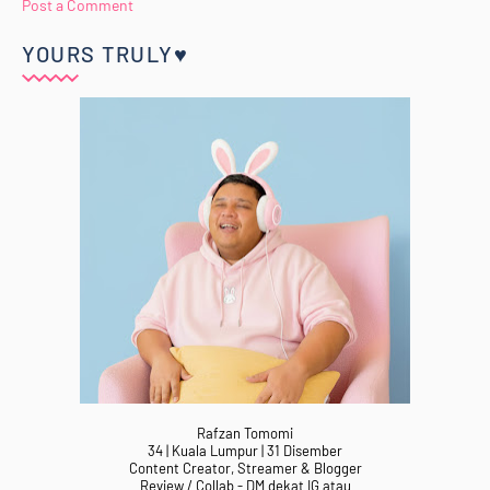
Post a Comment
YOURS TRULY♥
Rafzan Tomomi
34 | Kuala Lumpur | 31 Disember
Content Creator, Streamer & Blogger
Review / Collab - DM dekat IG atau