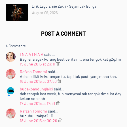
Lirik Lagu Ernie Zakri - Sejambak Bunga
August 09, 2026
POST A COMMENT
4 Comments
I N A A I N A A
said…
Bagi ena agak kurang best cerita ni.. ena tengok kat g2g.fm
15 June 2015 at 23:11
Rafzan Tomomi
said…
Ada sedikit kekurangan tu, tapi tak pasti yang mana kan.
16 June 2015 at 07:50
budakbandunglaici
said…
dah tengok last week, fuh menyesal tak tengok time 1st day
keluar sob sob
17 June 2015 at 17:31
Rafzan Tomomi
said…
huhuhu.. takpe2 :D
18 June 2015 at 00:26