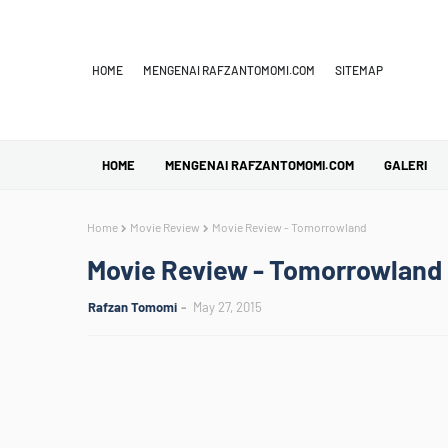
HOME
MENGENAI RAFZANTOMOMI.COM
SITEMAP
HOME
MENGENAI RAFZANTOMOMI.COM
GALERI
Home
Movie Review
Movie Review - Tomorrowland
Movie Review - Tomorrowland
Rafzan Tomomi
May 27, 2015