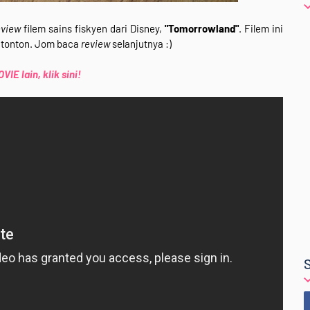
eview
filem sains fiskyen dari Disney,
"Tomorrowland"
. Filem ini
ditonton. Jom baca
review
selanjutnya :)
IE lain, klik sini!