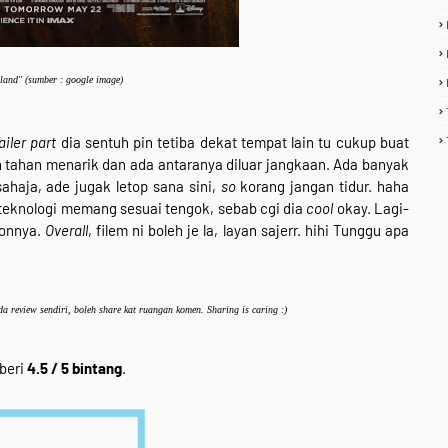
land
" (sumber : google image)
ailer part
dia sentuh pin tetiba dekat tempat lain tu cukup buat
eh tahan menarik dan ada antaranya diluar jangkaan. Ada banyak
ahaja, ade jugak letop sana sini,
so
korang jangan tidur. haha
teknologi memang sesuai tengok, sebab cgi dia
cool
okay. Lagi-
tonnya.
Overall
, filem ni boleh je la, layan sajerr. hihi Tunggu apa
a review sendiri, boleh share kat ruangan komen. Sharing is caring :)
beri
4.5 / 5 bintang
.