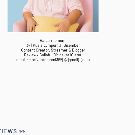
Rafzan Tomomi
34 | Kuala Lumpur | 31 Disember
Content Creator, Streamer & Blogger
Review / Collab - DM dekat IG atau
email ke rafzantomomi365[@]gmail[.]com
VIEWS 👀