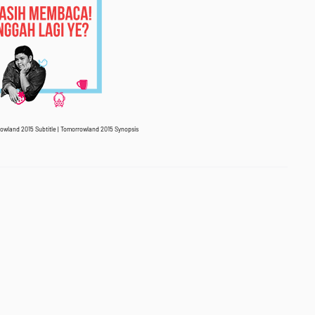
owland 2015
Subtitle |
Tomorrowland 2015
Synopsis