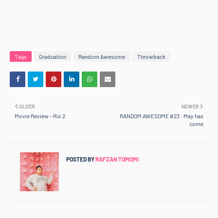
Tags
Graduation
Random Awesome
Throwback
OLDER
NEWER
Movie Review - Rio 2
RANDOM AWESOME #23 : May has
come
POSTED BY
RAFZAN TOMOMI