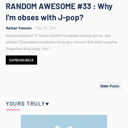
RANDOM AWESOME #33 : Why
I'm obses with J-pop?
Rafzan Tomomi
May 30, 2014
Assalamualaikum & Salam Sejahtera kepada korang semua. Apa
khabar? Disebabkan kesibukan kerja dan mencari duit lebih terpaksa
tinggalkan blog kejap. Hari …
SAMBUNG BACA
Older Posts
YOURS TRULY♥