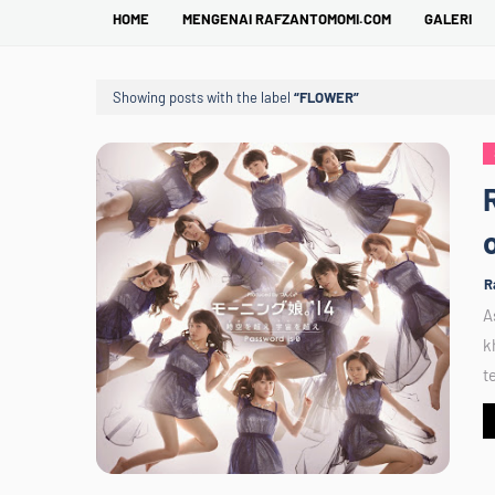
HOME
MENGENAI RAFZANTOMOMI.COM
GALERI
Showing posts with the label
FLOWER
R
A
k
t