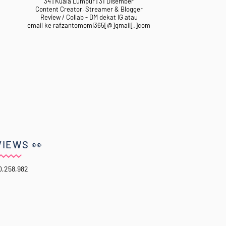
34 | Kuala Lumpur | 31 Disember
Content Creator, Streamer & Blogger
Review / Collab - DM dekat IG atau
email ke rafzantomomi365[@]gmail[.]com
VIEWS 👀
0,258,982