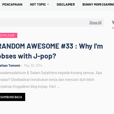
PENCAPAIAN
HOT TOPIC
DISCLAIMER
BUNNY MOMI (GAMIN
Show All
S/MILEAGE
RANDOM AWESOME #33 : Why I'm
obses with J-pop?
afzan Tomomi
May 30, 2014
ssalamualaikum & Salam Sejahtera kepada korang semua. Apa
habar? Disebabkan kesibukan kerja dan mencari duit lebih
erpaksa tinggalkan blog kejap. Hari …
SAMBUNG BACA