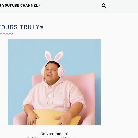
G YOUTUBE CHANNEL)
YOURS TRULY♥
Rafzan Tomomi