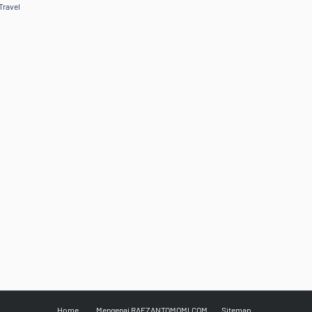
Travel
Home
Mengenai RAFZANTOMOMI.COM
Sitemap