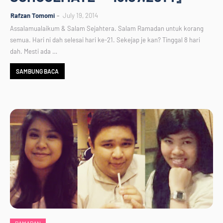
Rafzan Tomomi
July 19, 2014
Assalamualaikum & Salam Sejahtera. Salam Ramadan untuk korang
semua. Hari ni dah selesai hari ke-21. Sekejap je kan? Tinggal 8 hari
dah. Mesti ada …
SAMBUNG BACA