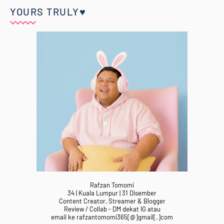
YOURS TRULY♥
Rafzan Tomomi
34 | Kuala Lumpur | 31 Disember
Content Creator, Streamer & Blogger
Review / Collab - DM dekat IG atau
email ke rafzantomomi365[@]gmail[.]com