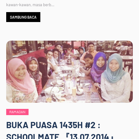
kawan-kawan, masa berb…
SAMBUNG BACA
RAMADAN
BUKA PUASA 1435H #2 :
SCHOOLMATE 『13.07.2014』