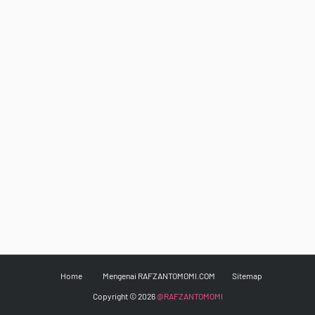
Home
Mengenai RAFZANTOMOMI.COM
Sitemap
Copyright ©
2026
@RAFZANTOMOMI