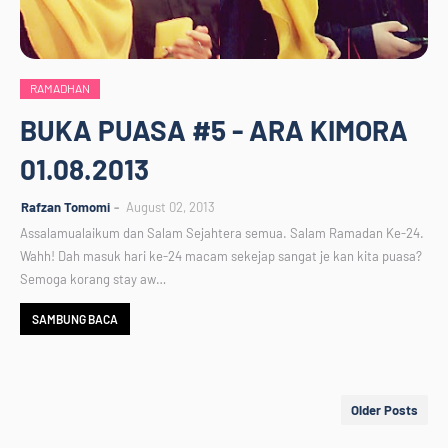
RAMADHAN
BUKA PUASA #5 - ARA KIMORA
01.08.2013
Rafzan Tomomi
August 02, 2013
Assalamualaikum dan Salam Sejahtera semua. Salam Ramadan Ke-24.
Wahh! Dah masuk hari ke-24 macam sekejap sangat je kan kita puasa?
Semoga korang stay aw…
SAMBUNG BACA
Older Posts