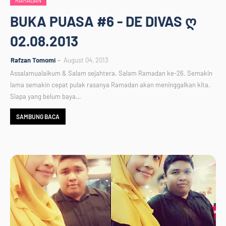
RAMADAN
BUKA PUASA #6 - DE DIVAS ღ
02.08.2013
Rafzan Tomomi
August 04, 2013
Assalamualaikum & Salam sejahtera. Salam Ramadan ke-26. Semakin
lama semakin cepat pulak rasanya Ramadan akan meninggalkan kita.
Siapa yang belum baya…
SAMBUNG BACA