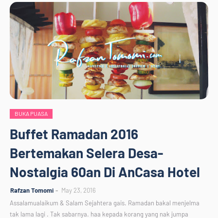
BUKA PUASA
Buffet Ramadan 2016
Bertemakan Selera Desa-
Nostalgia 60an Di AnCasa Hotel
Rafzan Tomomi
May 23, 2016
Assalamualaikum & Salam Sejahtera gais. Ramadan bakal menjelma
tak lama lagi . Tak sabarnya. haa kepada korang yang nak jumpa