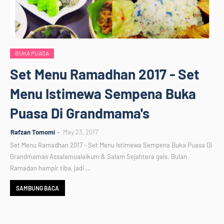
BUKA PUASA
Set Menu Ramadhan 2017 - Set
Menu Istimewa Sempena Buka
Puasa Di Grandmama's
Rafzan Tomomi
May 23, 2017
Set Menu Ramadhan 2017 - Set Menu Istimewa Sempena Buka Puasa Di
Grandmamas Assalamualaikum & Salam Sejahtera gais. Bulan
Ramadan hampir tiba, jadi …
SAMBUNG BACA