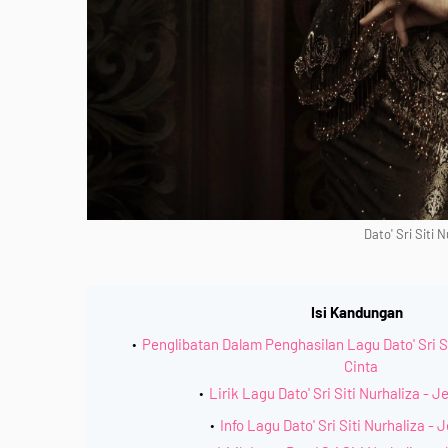
Dato' Sri Siti 
Isi Kandungan
Penglibatan Dalam Penghasilan Lagu Dato' Sri Si
Cinta
Lirik Lagu Dato' Sri Siti Nurhaliza - 
Info Lagu Dato' Sri Siti Nurhaliza - 