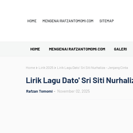
HOME
MENGENAI RAFZANTOMOMI.COM
SITEMAP
HOME
MENGENAI RAFZANTOMOMI.COM
GALERI
Home
Lirik 2025
Lirik Lagu Dato' Sri Siti Nurhaliza - Jenjang Cinta
Lirik Lagu Dato' Sri Siti Nurhal
Rafzan Tomomi
November 02, 2025