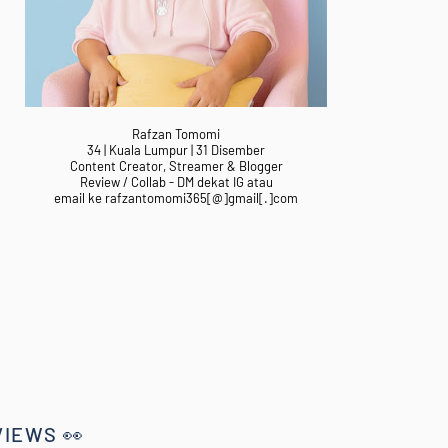
Rafzan Tomomi
34 | Kuala Lumpur | 31 Disember
Content Creator, Streamer & Blogger
Review / Collab - DM dekat IG atau
email ke rafzantomomi365[@]gmail[.]com
VIEWS 👀