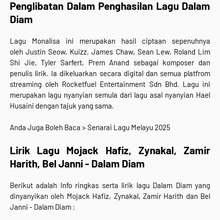
Penglibatan Dalam Penghasilan Lagu
Dalam
Diam
Lagu
Monalisa ini
merupakan hasil ciptaan sepenuhnya
oleh
Justin Seow, Kuizz, James Chaw, Sean Lew, Roland Lim
Shi Jie, Tyler Sarfert, Prem Anand sebagai komposer dan
penulis lirik.
Ia dikeluarkan
secara digital dan semua
platfrom
streaming
oleh
Rocketfuel Entertainment Sdn Bhd. Lagu ini
merupakan lagu nyanyian semula dari lagu asal nyanyian Hael
Husaini dengan tajuk yang sama.
Anda Juga Boleh Baca > Senarai Lagu Melayu 2025
Lirik Lagu
Mojack Hafiz, Zynakal, Zamir
Harith, Bel Janni -
Dalam Diam
Berikut adalah Info ringkas serta lirik lagu Dalam Diam yang
dinyanyikan oleh
Mojack Hafiz, Zynakal, Zamir Harith dan Bel
Janni -
Dalam Diam :