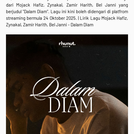
dari
Mojack Hafiz, Zynakal, Zamir Harith, Bel Janni
yang
berjudul "
Dalam Diam". Lagu ini kini boleh didengari di platfrom
streaming bermula 24 Oktober 2025
. |
Lirik Lagu Mojack Hafiz,
Zynakal, Zamir Harith, Bel Janni -
Dalam Diam