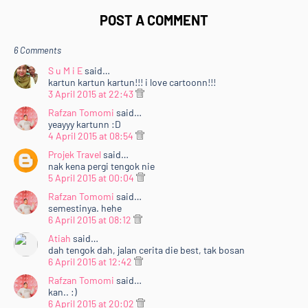
POST A COMMENT
6 Comments
S u M i E
said…
kartun kartun kartun!!! i love cartoonn!!!
3 April 2015 at 22:43
Rafzan Tomomi
said…
yeayyy kartunn :D
4 April 2015 at 08:54
Projek Travel
said…
nak kena pergi tengok nie
5 April 2015 at 00:04
Rafzan Tomomi
said…
semestinya. hehe
6 April 2015 at 08:12
Atiah
said…
dah tengok dah, jalan cerita die best, tak bosan
6 April 2015 at 12:42
Rafzan Tomomi
said…
kan.. :)
6 April 2015 at 20:02