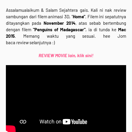
Assalamualaikum & Salam Sejahtera gais. Kali ni nak
review
sambungan dari filem animasi 3D, "
Home"
. Filem ini sepatutnya
ditayangkan pada
November 2014
, atas sebab bertembung
dengan filem
"Penguins of Madagascar"
, ia di tunda ke
Mac
2015
. Memang waktu yang sesuai. hee Jom
baca
review
selanjutnya :)
REVIEW MOVIE lain, klik sini!