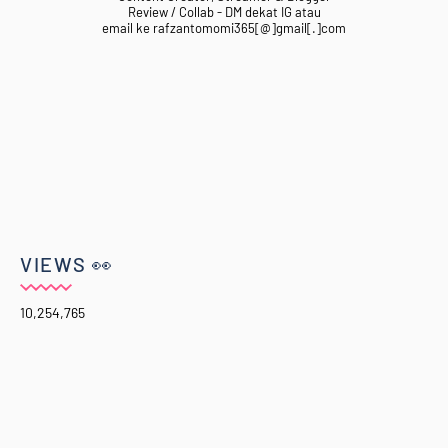
Review / Collab - DM dekat IG atau
email ke rafzantomomi365[@]gmail[.]com
VIEWS 👀
10,254,765