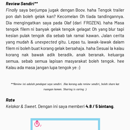
Review Sendiri**
Finally
saya berjumpa jugak dengan Boov. haha Tengok trailer
pon dah boleh gelak kan? Kecomelan Oh tiada tandingannya.
Dia mengingatkan saya pada Olaf (dari FROZEN). haha Masa
tengok filem ni banyak gelak tengok gelagat Oh yang blur tapi
kesian pulak tengok dia sebab tak ramai kawan. Jalan cerita
yang mudah &
unexpected
gitu. Lepas tu, lawak-lawak dalam
filem ni boleh buat korang gelak bersahaja. haha Sesuai la kalau
korang nak bawak adik beradik, anak beranak, keluarga
semua, sebab semua lapisan masyarakat boleh tengok. hee
Kalau ada masa jangan lupa tengok ye :)
**Review ini adalah pendapat saya sendiri. Jika korang ada review sendiri, boleh share kat
ruangan komen. Sharing is caring :)
Rate
Kelakar & Sweet.
Dengan ini saya memberi
4.8 / 5 bintang
.