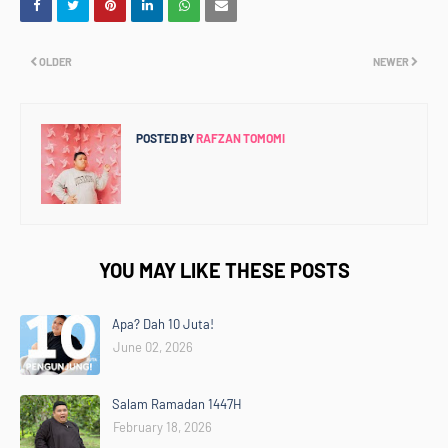
OLDER
NEWER
POSTED BY
RAFZAN TOMOMI
YOU MAY LIKE THESE POSTS
Apa? Dah 10 Juta!
June 02, 2026
Home
Mengenai RAFZANTOMOMI.COM
Sitemap
Salam Ramadan 1447H
Copyright ©
2026
@RAFZANTOMOMI
February 18, 2026