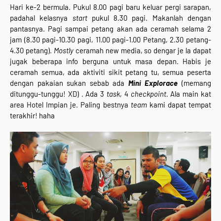
Hari ke-2 bermula. Pukul 8.00 pagi baru keluar pergi sarapan,
padahal kelasnya
start
pukul 8.30 pagi. Makanlah dengan
pantasnya. Pagi sampai petang akan ada ceramah selama 2
jam (8.30 pagi-10.30 pagi, 11.00 pagi-1.00 Petang, 2.30 petang-
4.30 petang).
Mostly
ceramah new media, so dengar je la dapat
jugak beberapa info berguna untuk masa depan. Habis je
ceramah semua, ada aktiviti sikit petang tu, semua peserta
dengan pakaian sukan sebab ada
Mini Explorace
(memang
ditunggu-tunggu! XD) . Ada 3
task
, 4
checkpoint.
Ala main kat
area Hotel Impian je. Paling bestnya
team
kami dapat tempat
terakhir! haha