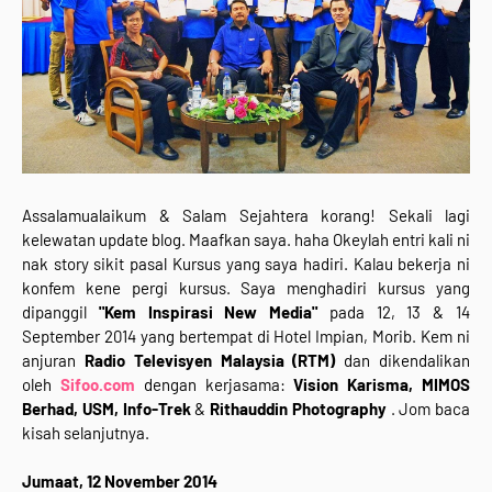
Assalamualaikum & Salam Sejahtera korang! Sekali lagi
kelewatan update blog. Maafkan saya. haha Okeylah entri kali ni
nak story sikit pasal Kursus yang saya hadiri. Kalau bekerja ni
konfem kene pergi kursus. Saya menghadiri kursus yang
dipanggil
"Kem Inspirasi New Media"
pada 12, 13 & 14
September 2014 yang bertempat di Hotel Impian, Morib. Kem ni
anjuran
Radio Televisyen Malaysia (RTM)
dan dikendalikan
oleh
Sifoo.com
dengan kerjasama:
Vision Karisma, MIMOS
Berhad, USM, Info-Trek
&
Rithauddin Photography
. Jom baca
kisah selanjutnya.
Jumaat, 12 November 2014