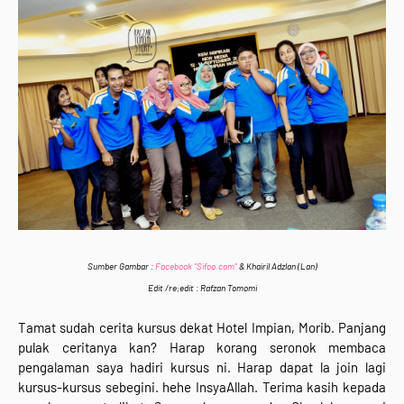
Sumber Gambar :
Facebook "Sifoo.com"
& Khairil Adzlan (Lan)
Edit /re;edit : Rafzan Tomomi
Tamat sudah cerita kursus dekat Hotel Impian, Morib. Panjang
pulak ceritanya kan? Harap korang seronok membaca
pengalaman saya hadiri kursus ni. Harap dapat la join lagi
kursus-kursus sebegini. hehe InsyaAllah. Terima kasih kepada