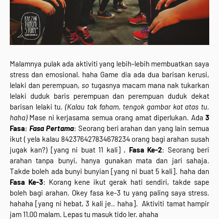
Malamnya pulak ada aktiviti yang lebih-lebih membuatkan saya
stress dan emosional. haha Game dia ada dua barisan kerusi,
lelaki dan perempuan,
so
tugasnya macam mana nak tukarkan
lelaki duduk baris perempuan dan perempuan duduk dekat
barisan lelaki tu.
(Kalau tak faham, tengok gambar kat atas tu.
haha)
Mase ni kerjasama semua orang amat diperlukan. Ada
3
Fasa
;
Fasa Pertama
: Seorang beri arahan dan yang lain semua
ikut ( yela kalau 842376427834678234 orang bagi arahan susah
jugak kan?) [yang ni buat 11 kali] ,
Fasa Ke-2
: Seorang beri
arahan tanpa bunyi, hanya gunakan mata dan jari sahaja.
Takde boleh ada bunyi bunyian [yang ni buat 5 kali]. haha dan
Fasa Ke-3
: Korang kene ikut gerak hati sendiri, takde sape
boleh bagi arahan. Okey fasa ke-3 tu yang paling saya stress.
hahaha [yang ni hebat, 3 kali je.. haha]. Aktiviti tamat hampir
jam 11.00 malam. Lepas tu masuk tido ler. ahaha