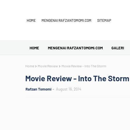
HOME
MENGENAI RAFZANTOMOMI.COM
SITEMAP
HOME
MENGENAI RAFZANTOMOMI.COM
GALERI
Home
Movie Review
Movie Review - Into The Storm
Movie Review - Into The Storm
Rafzan Tomomi
August 16, 2014