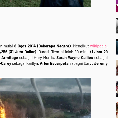
an mulai
8 Ogos 2014 (Beberapa Negara)
. Mengikut
wikipedia
,
,256 (31 Juta Dollar)
. Durasi filem ni ialah 89 minit
(1 Jam 29
d Armitage
sebagai Gary Morris
, Sarah Wayne Callies
sebagai
-Carey
sebagai Kaitlyn
, Arlen Escarpeta
sebagai Daryl
, Jeremy