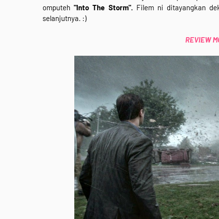
omputeh
"Into The Storm"
.
Filem ni ditayangkan de
selanjutnya. :)
REVIEW MOV