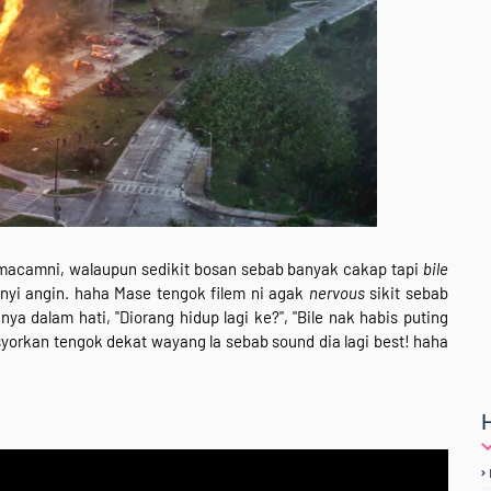
macamni, walaupun sedikit bosan sebab banyak cakap tapi
bile
yi angin. haha Mase tengok filem ni agak
nervous
sikit sebab
 dalam hati, "Diorang hidup lagi ke?", "Bile nak habis puting
 syorkan tengok dekat wayang la sebab sound dia lagi best! haha