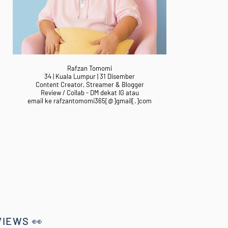
Rafzan Tomomi
34 | Kuala Lumpur | 31 Disember
Content Creator, Streamer & Blogger
Review / Collab - DM dekat IG atau
email ke rafzantomomi365[@]gmail[.]com
VIEWS 👀