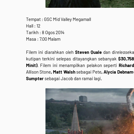
Tempat : GSC Mid Valley Megamall
Hall : 12
Tarikh : 8 Ogos 2014
Masa : 7.00 Malam
Filem ini diarahkan oleh
Steven Quale
dan di
release
k
kutipan terkini selepas ditayangkan sebanyak
$30,758
Minit)
. Filem ini menampilkan pelakon seperti
Richar
Allison Stone
, Matt Walsh
sebagai Pete
, Alycia Debnam
Sumpter
sebagai Jacob
dan ramai lagi
.