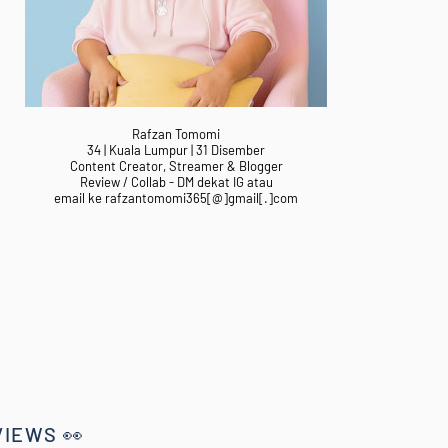
Rafzan Tomomi
34 | Kuala Lumpur | 31 Disember
Content Creator, Streamer & Blogger
Review / Collab - DM dekat IG atau
email ke rafzantomomi365[@]gmail[.]com
VIEWS 👀