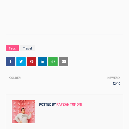
Tags
Travel
OLDER
NEWER
12/10
POSTED BY
RAFZAN TOMOMI