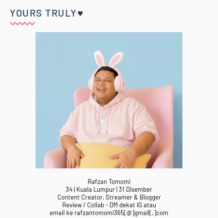
YOURS TRULY♥
Rafzan Tomomi
34 | Kuala Lumpur | 31 Disember
Content Creator, Streamer & Blogger
Review / Collab - DM dekat IG atau
email ke rafzantomomi365[@]gmail[.]com