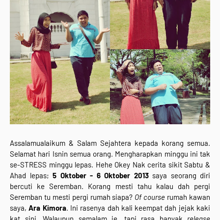
Assalamualaikum & Salam Sejahtera kepada korang semua.
Selamat hari Isnin semua orang. Mengharapkan minggu ini tak
se-STRESS minggu lepas. Hehe Okey Nak cerita sikit Sabtu &
Ahad lepas;
5 Oktober - 6 Oktober 2013
saya seorang diri
bercuti ke Seremban. Korang mesti tahu kalau dah pergi
Seremban tu mesti pergi rumah siapa?
Of course
rumah kawan
saya,
Ara Kimora
. Ini rasenya dah kali keempat dah jejak kaki
kat sini. Walaupun semalam je, tapi rasa banyak
release