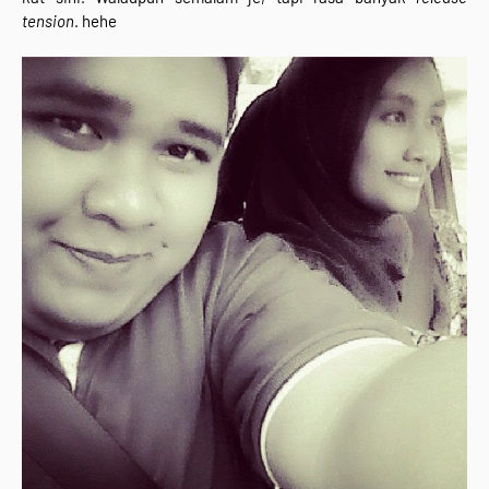
tension
. hehe