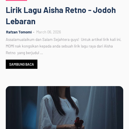
Lirik Lagu Aisha Retno - Jodoh
Lebaran
Rafzan Tomomi
March 06, 2026
Assalamualaikum dan Salam Sejahtera guys! Untuk artikel lirik kali ini,
MOMI nak kongsikan kepada anda sebuah lirik lagu raya dari Aisha
Retno yang berjudul …
SAMBUNG BACA