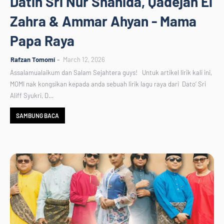
Datin Sri Nur Shahida, Qadejah El
Zahra & Ammar Ahyan - Mama
Papa Raya
Rafzan Tomomi
March 12, 2026
Assalamualaikum dan Salam Sejahtera guys! Untuk artikel lirik kali ini,
MOMI nak kongsikan kepada anda sebuah lirik lagu raya dari Dato’ Sri
Aliff Syukri, D…
SAMBUNG BACA