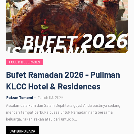
FOOD & BEVERAGES
Bufet Ramadan 2026 - Pullman
KLCC Hotel & Residences
Rafzan Tomomi
March 03, 2026
Assalamualaikum dan Salam Sejahtera guys! Anda pastinya sedang
mencari tempat berbuka puasa untuk Ramadan nanti bersama
keluarga, rakan-rakan atau cari untuk b…
SAMBUNG BACA