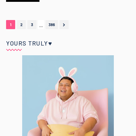
...
1
2
3
386
YOURS TRULY♥