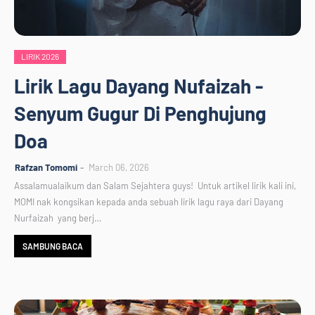
LIRIK 2026
Lirik Lagu Dayang Nufaizah -
Senyum Gugur Di Penghujung
Doa
Rafzan Tomomi
March 06, 2026
Assalamualaikum dan Salam Sejahtera guys! Untuk artikel lirik kali ini,
MOMI nak kongsikan kepada anda sebuah lirik lagu raya dari Dayang
Nurfaizah yang berj…
SAMBUNG BACA