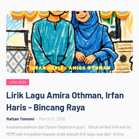
LIRIK 2026
Lirik Lagu Amira Othman, Irfan
Haris - Bincang Raya
Rafzan Tomomi
March 12, 2026
Assalamualaikum dan Salam Sejahtera guys! Untuk artikel lirik kali ini,
MOMI nak kongsikan kepada anda sebuah lirik lagu raya dari Amira