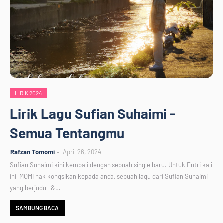
LIRIK 2024
Lirik Lagu Sufian Suhaimi -
Semua Tentangmu
Rafzan Tomomi
April 26, 2024
Sufian Suhaimi kini kembali dengan sebuah single baru. Untuk Entri kali
ini, MOMI nak kongsikan kepada anda, sebuah lagu dari Sufian Suhaimi
yang berjudul &…
SAMBUNG BACA