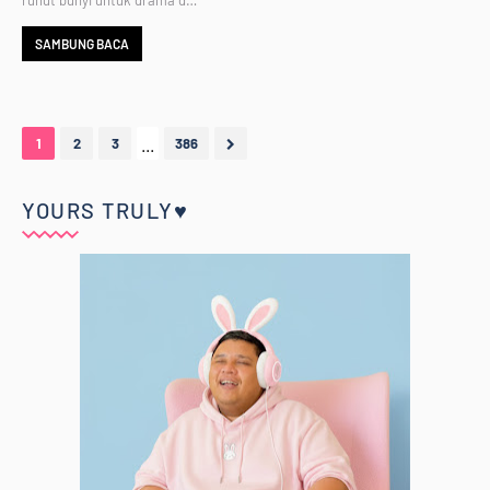
runut bunyi untuk drama d…
SAMBUNG BACA
...
1
2
3
386
YOURS TRULY♥