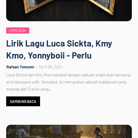
LIRIK 2024
Lirik Lagu Luca Sickta, Kmy
Kmo, Yonnyboii - Perlu
Rafzan Tomomi
April 26, 2024
Luca Sickta dan Kmy Kmo kembali dengan sebuah single duet bersama
artis bersuara unik, Yonnyboii. Ini merupakan sebuah kolaborasi yang
mantap dari 3 artis yang…
SAMBUNG BACA