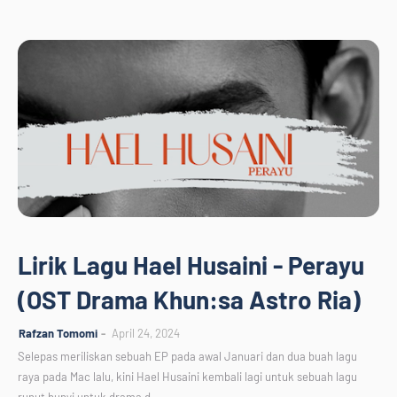
Lirik Lagu Hael Husaini - Perayu
(OST Drama Khun:sa Astro Ria)
Rafzan Tomomi
April 24, 2024
Selepas meriliskan sebuah EP pada awal Januari dan dua buah lagu
raya pada Mac lalu, kini Hael Husaini kembali lagi untuk sebuah lagu