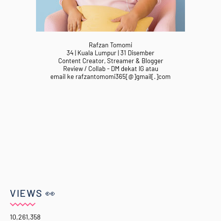
Rafzan Tomomi
34 | Kuala Lumpur | 31 Disember
Content Creator, Streamer & Blogger
Review / Collab - DM dekat IG atau
email ke rafzantomomi365[@]gmail[.]com
VIEWS 👀
10,261,358