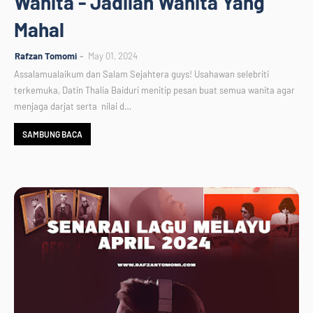
Wanita - Jadilah Wanita Yang
Mahal
Rafzan Tomomi
May 01, 2024
Assalamualaikum dan Salam Sejahtera guys! Usahawan selebriti
terkemuka, Datin Thalia Baiduri menitip pesan buat semua wanita agar
menjaga darjat serta nilai d…
SAMBUNG BACA